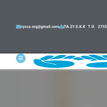
cycca.org@gmail.com
ΠΑ.ΣΥ.Ε.Κ.Κ Τ.Θ. 275