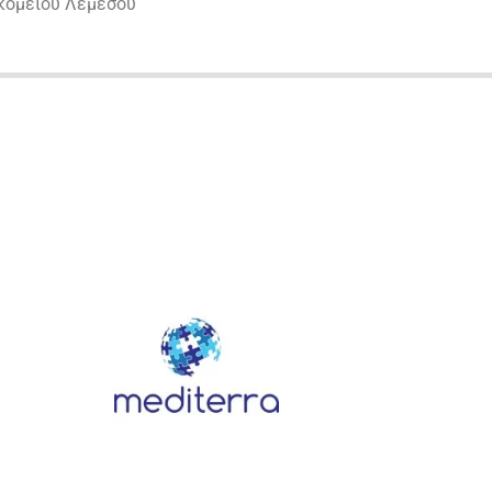
οκομείου Λεμεσού