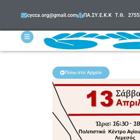
cycca.org@gmail.com
ΠΑ.ΣΥ.Ε.Κ.Κ Τ.Θ. 275
Πίσω στο Αρχείο