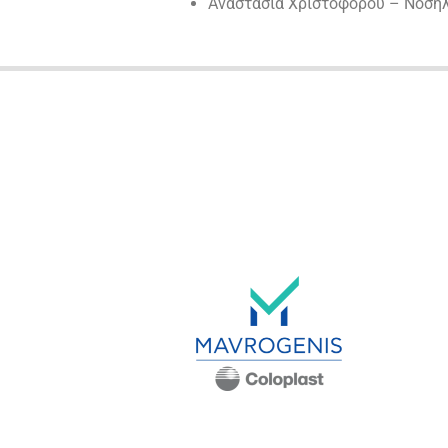
Αναστασία Χριστοφόρου – Νοσηλ