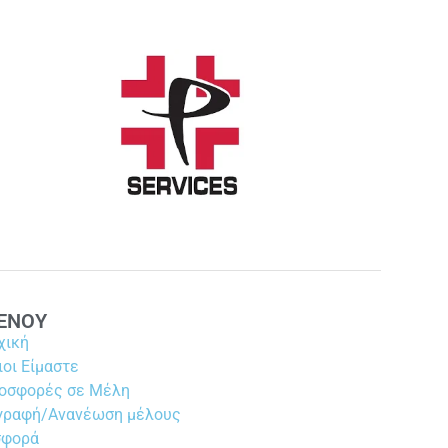
ΕΝΟΥ
χική
ιοι Είμαστε
οσφορές σε Μέλη
γραφή/Ανανέωση μέλους
σφορά