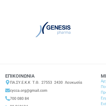
ΕΠΙΚΟΙΝΩΝΙΑ
Μ
Αρ
ΠΑ.ΣΥ.Ε.Κ.Κ Τ.Θ. 27553 2430 Λευκωσία
Πο
cycca.org@gmail.com
Πρ
Εγ
700 080 84
Ει