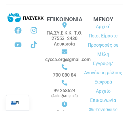
ΕΠΙΚΟΙΝΩΝΙΑ
ΜΕΝΟΥ
Αρχική
ΠΑ.ΣΥ.Ε.Κ.Κ Τ.Θ.
Ποιοι Είμαστε
27553 2430
Λευκωσία
Προσφορές σε
Μέλη
cycca.org@gmail.com
Εγγραφή/
Ανανέωση μέλους
700 080 84
Εισφορά
99 268624
Αρχείο
EN
(Από εξωτερικό)
Επικοινωνία
EL
Φωτογραφίες
Ωράριο:
Δευτέρα -
Εκδηλώσεις –
Παρασκευή
Δράσεις