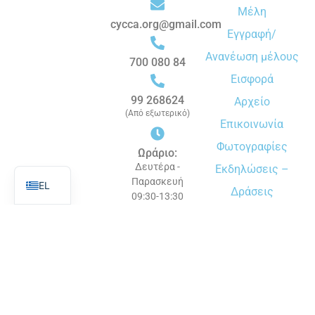
Μέλη
cycca.org@gmail.com
Εγγραφή/
Ανανέωση μέλους
700 080 84
Εισφορά
99 268624
Αρχείο
(Από εξωτερικό)
Επικοινωνία
Φωτογραφίες
Ωράριο:
EN
Δευτέρα -
Εκδηλώσεις –
Παρασκευή
EL
Δράσεις
09:30-13:30
© 2026 ΠΑ.ΣΥ.Ε.Κ.Κ. | Όλα τα δικαιώματα διατηρούνται
|
Πολιτική απορρήτου
Σχεδιασμός & Ανάπτυξη από
MindLab