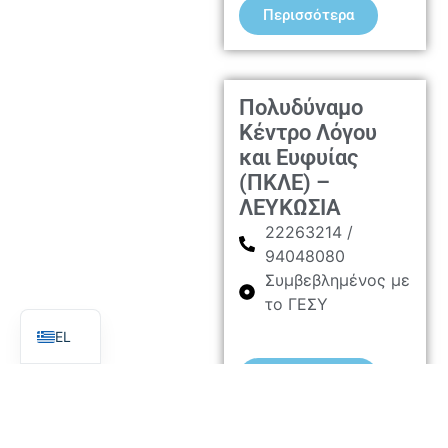
Περισσότερα
Πολυδύναμο
Κέντρο Λόγου
και Ευφυίας
(ΠΚΛΕ) –
ΛΕΥΚΩΣΙΑ
22263214 /
94048080
Συμβεβλημένος με
το ΓΕΣΥ
EN
EL
Περισσότερα
Φόρτωση Περισσότερων